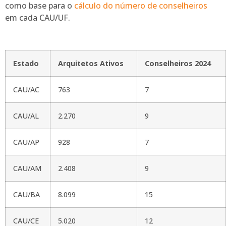
como base para o
cálculo do número de conselheiros
em cada CAU/UF.
Estado
Arquitetos Ativos
Conselheiros 2024
CAU/AC
763
7
CAU/AL
2.270
9
CAU/AP
928
7
CAU/AM
2.408
9
CAU/BA
8.099
15
CAU/CE
5.020
12