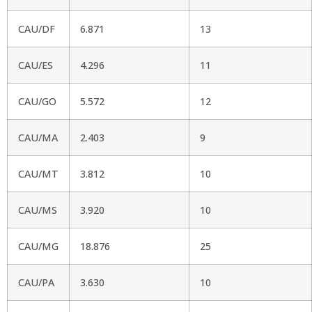
CAU/DF
6.871
13
CAU/ES
4.296
11
CAU/GO
5.572
12
CAU/MA
2.403
9
CAU/MT
3.812
10
CAU/MS
3.920
10
CAU/MG
18.876
25
CAU/PA
3.630
10