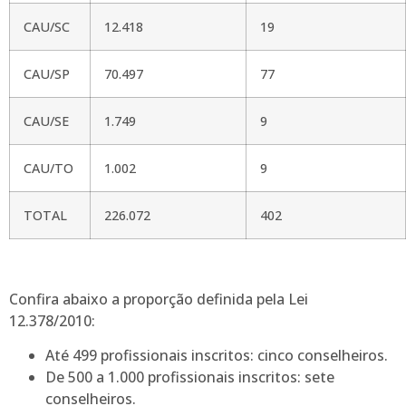
CAU/SC
12.418
19
CAU/SP
70.497
77
CAU/SE
1.749
9
CAU/TO
1.002
9
TOTAL
226.072
402
Confira abaixo a proporção definida pela Lei
12.378/2010:
Até 499 profissionais inscritos: cinco conselheiros.
De 500 a 1.000 profissionais inscritos: sete
conselheiros.