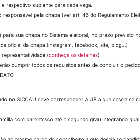
 e respectivo suplente para cada vaga.
o responsável pela chapa (ver art. 46 do Regulamento Eleit
 para sua chapa no Sistema eleitoral, no prazo previsto no 
a oficial da chapa (instagram, facebook, site, blog…)
 representatividade (
conheça os detalhes
)
ão cumprir todos os requisitos antes de concluir o pedido 
IDATO
do no SICCAU deve corresponder à UF a que deseja se ca
mília com parentesco até o segundo grau integrando qualq
ção ao mesmo cargo de conselheiro a que deseja se candida