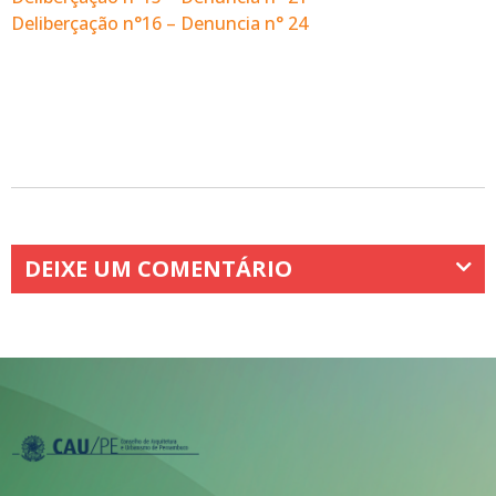
Deliberçação n°16 – Denuncia n° 24
DEIXE UM COMENTÁRIO